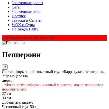
Запеченные роллы
Сеты
Запеченные сеты
Постное
Закуски и Салаты
WOK и Супы
Не Забудь Взять
Участвует в акции 3*27=1200₽
Пепперони
0
Состав: фирменный томатный соус «Барракуда», пепперони,
сыр моцарелла
,перец.
*Фото несёт информационный характер, может отличаться
незначительно.
27 см
33 см
Добавить к заказу:
Чесночный соус 50 гр