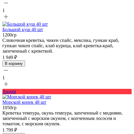
1
Большой куш 40 шт
1200гр
Сливочная креветка, чикен спайс, мексика, гункан краб,
гункан чикен спайс, клаб курица, клаб креветка-краб,
запеченный с креветкой.
1 949 ₽
В корзину
1
Акция
Морской конек 48 шт
1050гр
Креветка темпура, окунь темпура, запеченный с мидиями,
запеченный с морским окунем, с копченным лососем и
томатом, с морским окунем.
1 799 ₽